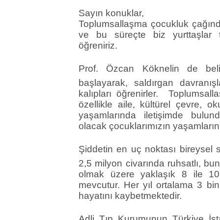
Sayın konuklar,
Toplumsallaşma çocukluk çağında
ve bu süreçte biz yurttaşlar 
öğreniriz.
Prof. Özcan Köknelin de belir
başlayarak, saldırgan davranış
kalıpları öğrenirler. Toplumsa
özellikle aile, kültürel çevre, oku
yaşamlarında iletişimde bulundu
olacak çocuklarımızın yaşamlarını 
Şiddetin en uç noktası bireysel s
2,5 milyon civarında ruhsatlı, bu
olmak üzere yaklaşık 8 ile 10 
mevcutur. Her yıl ortalama 3 bin
hayatını kaybetmektedir.
Adli Tıp Kurumunun Türkiye İsta