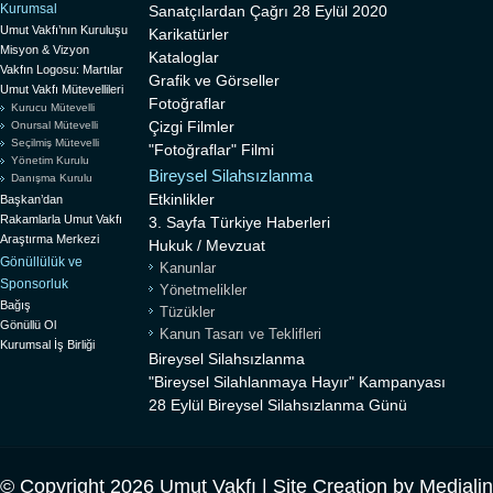
Kurumsal
Sanatçılardan Çağrı 28 Eylül 2020
Umut Vakfı’nın Kuruluşu
Karikatürler
Misyon & Vizyon
Kataloglar
Vakfın Logosu: Martılar
Grafik ve Görseller
Umut Vakfı Mütevellileri
Fotoğraflar
Kurucu Mütevelli
Çizgi Filmler
Onursal Mütevelli
Seçilmiş Mütevelli
"Fotoğraflar" Filmi
Yönetim Kurulu
Bireysel Silahsızlanma
Danışma Kurulu
Etkinlikler
Başkan’dan
Rakamlarla Umut Vakfı
3. Sayfa Türkiye Haberleri
Araştırma Merkezi
Hukuk / Mevzuat
Gönüllülük ve
Kanunlar
Sponsorluk
Yönetmelikler
Bağış
Tüzükler
Gönüllü Ol
Kanun Tasarı ve Teklifleri
Kurumsal İş Birliği
Bireysel Silahsızlanma
"Bireysel Silahlanmaya Hayır" Kampanyası
28 Eylül Bireysel Silahsızlanma Günü
© Copyright 2026 Umut Vakfı | Site Creation by
Mediali