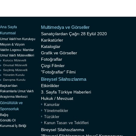
Multimedya ve Görseller
Ana Sayfa
Kurumsal
Sanatçılardan Çağrı 28 Eylül 2020
Umut Vakfı’nın Kuruluşu
Karikatürler
Misyon & Vizyon
Kataloglar
Vakfın Logosu: Martılar
Grafik ve Görseller
Umut Vakfı Mütevellileri
Fotoğraflar
Kurucu Mütevelli
Çizgi Filmler
Onursal Mütevelli
Seçilmiş Mütevelli
"Fotoğraflar" Filmi
Yönetim Kurulu
Bireysel Silahsızlanma
Danışma Kurulu
Etkinlikler
Başkan’dan
Rakamlarla Umut Vakfı
3. Sayfa Türkiye Haberleri
Araştırma Merkezi
Hukuk / Mevzuat
Gönüllülük ve
Kanunlar
Sponsorluk
Yönetmelikler
Bağış
Tüzükler
Gönüllü Ol
Kanun Tasarı ve Teklifleri
Kurumsal İş Birliği
Bireysel Silahsızlanma