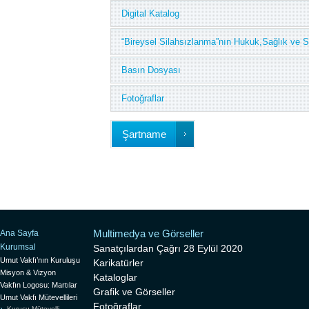
Digital Katalog
“Bireysel Silahsızlanma”nın Hukuk,Sağlık ve So
Basın Dosyası
Fotoğraflar
Şartname
Multimedya ve Görseller
Ana Sayfa
Kurumsal
Sanatçılardan Çağrı 28 Eylül 2020
Umut Vakfı’nın Kuruluşu
Karikatürler
Misyon & Vizyon
Kataloglar
Vakfın Logosu: Martılar
Grafik ve Görseller
Umut Vakfı Mütevellileri
Fotoğraflar
Kurucu Mütevelli