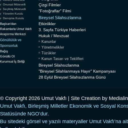
Çizgi Filmler
Onursal Mütevelli
Seçilmiş Mütevelli
"Fotoğraflar" Filmi
Yönetim Kurulu
Bireysel Silahsızlanma
Danışma Kurulu
Etkinlikler
Başkan’dan
Rakamlarla Umut Vakfı
3. Sayfa Türkiye Haberleri
Araştırma Merkezi
Hukuk / Mevzuat
Gönüllülük ve
Kanunlar
Sponsorluk
Yönetmelikler
Bağış
Tüzükler
Gönüllü Ol
Kanun Tasarı ve Teklifleri
Kurumsal İş Birliği
Bireysel Silahsızlanma
"Bireysel Silahlanmaya Hayır" Kampanyası
28 Eylül Bireysel Silahsızlanma Günü
© Copyright 2026 Umut Vakfı | Site Creation by
Mediali
Umut Vakfı, Birleşmiş Milletler Ekonomik ve Sosyal Kon
Statüsünde NGO’dur.
Bu sitedeki görsel ve yazılı materyaller Umut Vakfı’na ait