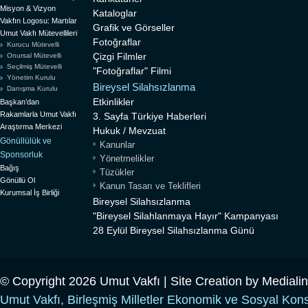
Misyon & Vizyon
Kataloglar
Vakfın Logosu: Martılar
Grafik ve Görseller
Umut Vakfı Mütevellileri
Fotoğraflar
Kurucu Mütevelli
Çizgi Filmler
Onursal Mütevelli
Seçilmiş Mütevelli
"Fotoğraflar" Filmi
Yönetim Kurulu
Bireysel Silahsızlanma
Danışma Kurulu
Etkinlikler
Başkan’dan
Rakamlarla Umut Vakfı
3. Sayfa Türkiye Haberleri
Araştırma Merkezi
Hukuk / Mevzuat
Gönüllülük ve
Kanunlar
Sponsorluk
Yönetmelikler
Bağış
Tüzükler
Gönüllü Ol
Kanun Tasarı ve Teklifleri
Kurumsal İş Birliği
Bireysel Silahsızlanma
"Bireysel Silahlanmaya Hayır" Kampanyası
28 Eylül Bireysel Silahsızlanma Günü
© Copyright 2026 Umut Vakfı | Site Creation by
Mediali
Umut Vakfı, Birleşmiş Milletler Ekonomik ve Sosyal Kon