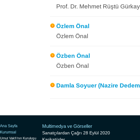
Prof. Dr. Mehmet Rüştü Gürka
Özlem Önal
Özlem Önal
Özben Önal
Özben Önal
Damla Soyuer (Nazire Dedema
Multimedya ve Görseller
Ana Sayfa
Kurumsal
Sanatçılardan Çağrı 28 Eylül 2020
Umut Vakfı’nın Kuruluşu
Karikatürler