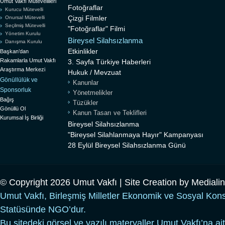
Umut Vakfı Mütevellileri
Fotoğraflar
Kurucu Mütevelli
Çizgi Filmler
Onursal Mütevelli
Seçilmiş Mütevelli
"Fotoğraflar" Filmi
Yönetim Kurulu
Bireysel Silahsızlanma
Danışma Kurulu
Etkinlikler
Başkan’dan
Rakamlarla Umut Vakfı
3. Sayfa Türkiye Haberleri
Araştırma Merkezi
Hukuk / Mevzuat
Gönüllülük ve
Kanunlar
Sponsorluk
Yönetmelikler
Bağış
Tüzükler
Gönüllü Ol
Kanun Tasarı ve Teklifleri
Kurumsal İş Birliği
Bireysel Silahsızlanma
"Bireysel Silahlanmaya Hayır" Kampanyası
28 Eylül Bireysel Silahsızlanma Günü
© Copyright 2026 Umut Vakfı | Site Creation by
Mediali
Umut Vakfı, Birleşmiş Milletler Ekonomik ve Sosyal Kon
Statüsünde NGO’dur.
Bu sitedeki görsel ve yazılı materyaller Umut Vakfı’na ait