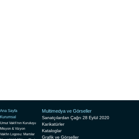
Multimedya ve Görseller
Ana Sayfa
Kurumsal
Sanatçılardan Çağrı 28 Eylül 2020
Umut Vakfı’nın Kuruluşu
Karikatürler
Misyon & Vizyon
Kataloglar
Vakfın Logosu: Martılar
Grafik ve Görseller