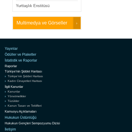
Yurttaşlık Enstitüsü
Multimedya ve Görseller
Yayınlar
Ödüller ve Plaketler
İstatistik ve Raporlar
Raporlar
Türkiye’nin Şiddet Haritası
Türkiye’nin Şiddet Haritası
Kadın Cinayetleri Haritası
İlgili Kanunlar
Kanunlar
Yönetmelikler
Tüzükler
Kanun Tasarı ve Teklifleri
Kamuoyu Açıklamaları
Hukukun Üstünlüğü
Hukukun Gençleri Sempozyumu Dizisi
İletişim