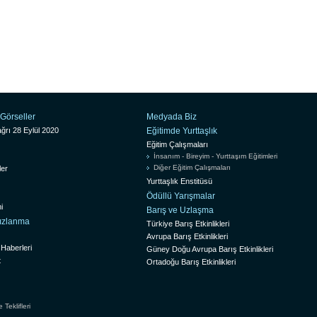
Görseller
Medyada Biz
ğrı 28 Eylül 2020
Eğitimde Yurttaşlık
Eğitim Çalışmaları
İnsanım - Bireyim - Yurttaşım Eğitimleri
Diğer Eğitim Çalışmaları
ler
Yurttaşlık Enstitüsü
Ödüllü Yarışmalar
i
Barış ve Uzlaşma
sızlanma
Türkiye Barış Etkinlikleri
Avrupa Barış Etkinlikleri
 Haberleri
Güney Doğu Avrupa Barış Etkinlikleri
t
Ortadoğu Barış Etkinlikleri
Teklifleri