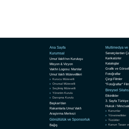
Ana Sayfa
Multimedya ve 
Kurumsal
Sanatçılardan Ça
Karikatürler
Umut Vakfı’nın Kuruluşu
Kataloglar
Misyon & Vizyon
Grafik ve Görsel
Vakfın Logosu: Martılar
Fotoğraflar
Umut Vakfı Mütevellileri
Çizgi Filmler
Kurucu Mütevelli
Onursal Mütevelli
"Fotoğraflar" Film
Seçilmiş Mütevelli
Bireysel Silah
Yönetim Kurulu
Etkinlikler
Danışma Kurulu
3. Sayfa Türkiye
Başkan’dan
Hukuk / Mevzua
Rakamlarla Umut Vakfı
Kanunlar
Araştırma Merkezi
Yönetmelikler
Gönüllülük ve Sponsorluk
Tüzükler
Kanun Tasarı ve 
Bağış