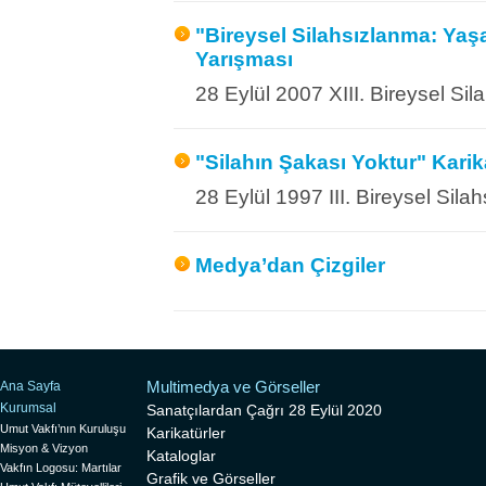
"Bireysel Silahsızlanma: Yaş
Yarışması
28 Eylül 2007 XIII. Bireysel Si
"Silahın Şakası Yoktur" Karik
28 Eylül 1997 III. Bireysel Sil
Medya’dan Çizgiler
Multimedya ve Görseller
Ana Sayfa
Kurumsal
Sanatçılardan Çağrı 28 Eylül 2020
Umut Vakfı’nın Kuruluşu
Karikatürler
Misyon & Vizyon
Kataloglar
Vakfın Logosu: Martılar
Grafik ve Görseller