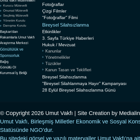
Umut Vakfı Mütevellileri
Fotoğraflar
Kurucu Mütevelli
Çizgi Filmler
Onursal Mütevelli
Seçilmiş Mütevelli
"Fotoğraflar" Filmi
Yönetim Kurulu
Bireysel Silahsızlanma
Danışma Kurulu
Etkinlikler
Başkan’dan
Rakamlarla Umut Vakfı
3. Sayfa Türkiye Haberleri
Araştırma Merkezi
Hukuk / Mevzuat
Gönüllülük ve
Kanunlar
Sponsorluk
Yönetmelikler
Bağış
Tüzükler
Gönüllü Ol
Kanun Tasarı ve Teklifleri
Kurumsal İş Birliği
Bireysel Silahsızlanma
"Bireysel Silahlanmaya Hayır" Kampanyası
28 Eylül Bireysel Silahsızlanma Günü
© Copyright 2026 Umut Vakfı | Site Creation by
Mediali
Umut Vakfı, Birleşmiş Milletler Ekonomik ve Sosyal Kon
Statüsünde NGO’dur.
Bu sitedeki görsel ve yazılı materyaller Umut Vakfı’na ait