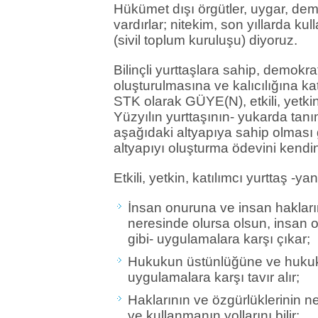
Hükümet dışı örgütler, uygar, d
vardırlar; nitekim, son yıllarda ku
(sivil toplum kuruluşu) diyoruz.
Bilinçli yurttaşlara sahip, demokra
oluşturulmasına ve kalıcılığına k
STK olarak GÜYE(N), etkili, yetkin,
Yüzyılın yurttaşının- yukarda tanı
aşağıdaki altyapıya sahip olması 
altyapıyı oluşturma ödevini kendi
Etkili, yetkin, katılımcı yurttaş -yan
İnsan onuruna ve insan hakların
neresinde olursa olsun, insan
gibi- uygulamalara karşı çıkar;
Hukukun üstünlüğüne ve hukuk 
uygulamalara karşı tavır alır;
Haklarının ve özgürlüklerinin n
ve kullanmanın yollarını bilir;