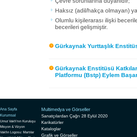
Çevre sorunlarına duyarlıdır;
Haksız (adil/hakça olmayan) yas
Olumlu kişilerarası ilişki becer
becerileri gelişmiştir.
Gürkaynak Yurttaşlık Enstitü
Gürkaynak Enstitüsü Katkılar
Platformu (Bstp) Eylem Başarı
Multimedya ve Görseller
Ana Sayfa
Kurumsal
Sanatçılardan Çağrı 28 Eylül 2020
Umut Vakfı’nın Kuruluşu
Karikatürler
Misyon & Vizyon
Kataloglar
Vakfın Logosu: Martılar
Grafik ve Görseller