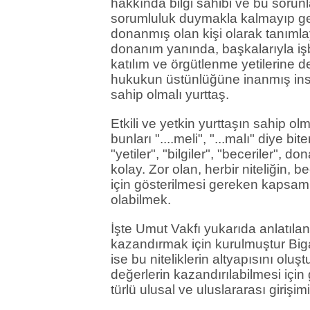
hakkında bilgi sahibi ve bu soru
sorumluluk duymakla kalmayıp gere
donanmış olan kişi olarak tanımla
donanım yanında, başkalarıyla işbi
katılım ve örgütlenme yetilerine de
hukukun üstünlüğüne inanmış insa
sahip olmalı yurttaş.
Etkili ve yetkin yurttaşın sahip ol
bunları "....meli", "...malı" diye bi
"yetiler", "bilgiler", "beceriler", 
kolay. Zor olan, herbir niteliğin, 
için gösterilmesi gereken kapsaml
olabilmek.
İşte Umut Vakfı yukarıda anlatılan t
kazandırmak için kurulmuştur Big
ise bu niteliklerin altyapısını oluş
değerlerin kazandırılabilmesi için 
türlü ulusal ve uluslararası girişim