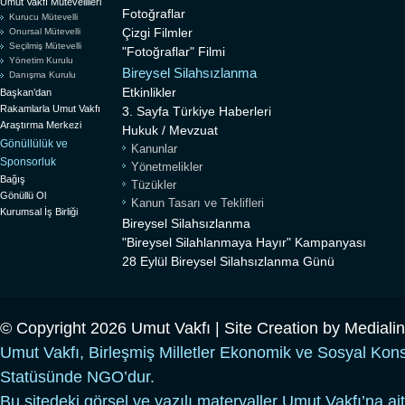
Umut Vakfı Mütevellileri
Fotoğraflar
Kurucu Mütevelli
Çizgi Filmler
Onursal Mütevelli
Seçilmiş Mütevelli
"Fotoğraflar" Filmi
Yönetim Kurulu
Bireysel Silahsızlanma
Danışma Kurulu
Etkinlikler
Başkan’dan
Rakamlarla Umut Vakfı
3. Sayfa Türkiye Haberleri
Araştırma Merkezi
Hukuk / Mevzuat
Gönüllülük ve
Kanunlar
Sponsorluk
Yönetmelikler
Bağış
Tüzükler
Gönüllü Ol
Kanun Tasarı ve Teklifleri
Kurumsal İş Birliği
Bireysel Silahsızlanma
"Bireysel Silahlanmaya Hayır" Kampanyası
28 Eylül Bireysel Silahsızlanma Günü
© Copyright 2026 Umut Vakfı | Site Creation by
Mediali
Umut Vakfı, Birleşmiş Milletler Ekonomik ve Sosyal Kon
Statüsünde NGO’dur.
Bu sitedeki görsel ve yazılı materyaller Umut Vakfı’na ait