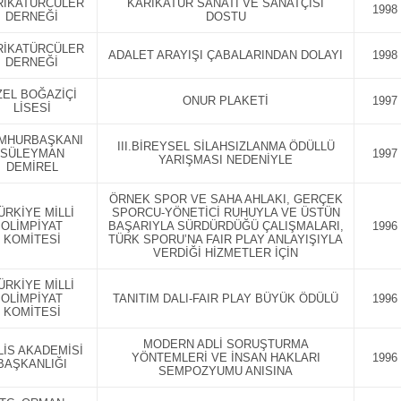
RİKATÜRCÜLER
KARİKATÜR SANATI VE SANATÇISI
1998
DERNEĞİ
DOSTU
RİKATÜRCÜLER
ADALET ARAYIŞI ÇABALARINDAN DOLAYI
1998
DERNEĞİ
ZEL BOĞAZİÇİ
ONUR PLAKETİ
1997
LİSESİ
MHURBAŞKANI
III.BİREYSEL SİLAHSIZLANMA ÖDÜLLÜ
SÜLEYMAN
1997
YARIŞMASI NEDENİYLE
DEMİREL
ÖRNEK SPOR VE SAHA AHLAKI, GERÇEK
ÜRKİYE MİLLİ
SPORCU-YÖNETİCİ RUHUYLA VE ÜSTÜN
OLİMPİYAT
BAŞARIYLA SÜRDÜRDÜĞÜ ÇALIŞMALARI,
1996
KOMİTESİ
TÜRK SPORU’NA FAIR PLAY ANLAYIŞIYLA
VERDİĞİ HİZMETLER İÇİN
ÜRKİYE MİLLİ
OLİMPİYAT
TANITIM DALI-FAIR PLAY BÜYÜK ÖDÜLÜ
1996
KOMİTESİ
MODERN ADLİ SORUŞTURMA
LİS AKADEMİSİ
YÖNTEMLERİ VE İNSAN HAKLARI
1996
BAŞKANLIĞI
SEMPOZYUMU ANISINA