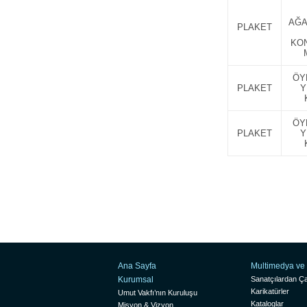
AĞA
PLAKET
KO
ÖY
PLAKET
Y
ÖY
PLAKET
Y
Ana Sayfa
Multimedya ve 
Kurumsal
Sanatçılardan Ça
Karikatürler
Umut Vakfı’nın Kuruluşu
Kataloglar
Misyon & Vizyon