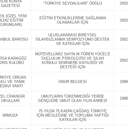
YENİ KONYA
"TÜRKİYE SEVDALILARI" ÖDÜLÜ
2003
GAZETESİ
EK (ÖZEL YENİ
EĞİTİM ETKİNLİKLERİNE SAĞLANAN
ILDIZ EĞİTİM
2003
OLANAKLAR İÇİN
KURUMLARI)
ULUSLARARASI BİREYSEL
ANBUL BAROSU
SİLAHSIZLANMA SEMPOZYUMU DESTEK
2002
VE KATKILAR İÇİN
MÜTEVELLİMİZ SAYIN M.TÖREN YÜCEL’E
RSA KARAGÖZ
SUÇLULUK PSİKOLOJİSİ VE SİLAH
2002
İONS KULÜBÜ
KONULU SEMİNERE KATILDIĞI VE
DESTEĞİ İÇİN
RKİYE ORGAN
KLİ VE YANIK
ONUR BELGESİ
1998
EDAVİ VAKFI
ZEL CİHANGİR
UMUTLARIN TÜKENMEDİĞİ YERDE
1998
OKULLARI
GENÇLERE UMUT OLAN YILIN ANNESİ
75 YILDA 75 KADIN ÇAĞDAŞ TÜRKİYE
MİMOZA
İÇİN MESLEĞİNE VE TOPLUMA YAPTIĞI
KATKILAR İÇİN