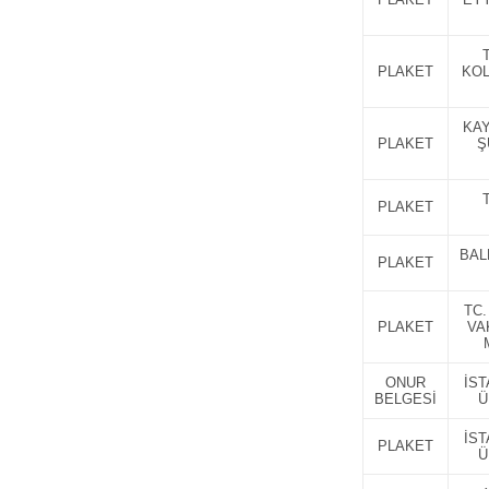
PLAKET
KOL
KAY
PLAKET
Ş
PLAKET
BAL
PLAKET
TC
PLAKET
VA
ONUR
İS
BELGESİ
Ü
İS
PLAKET
Ü