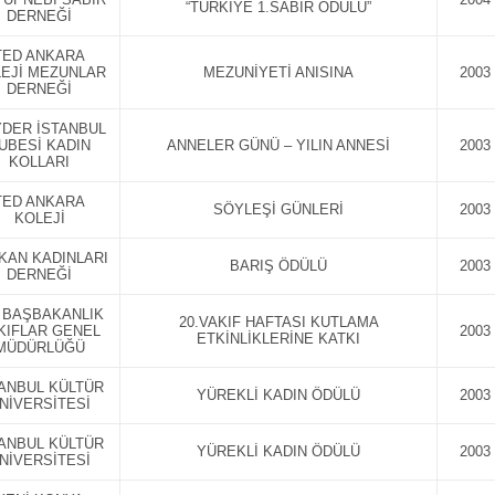
“TÜRKİYE 1.SABIR ÖDÜLÜ”
DERNEĞİ
TED ANKARA
EJİ MEZUNLAR
MEZUNİYETİ ANISINA
2003
DERNEĞİ
DER İSTANBUL
UBESİ KADIN
ANNELER GÜNÜ – YILIN ANNESİ
2003
KOLLARI
TED ANKARA
SÖYLEŞİ GÜNLERİ
2003
KOLEJİ
KAN KADINLARI
BARIŞ ÖDÜLÜ
2003
DERNEĞİ
. BAŞBAKANLIK
20.VAKIF HAFTASI KUTLAMA
KIFLAR GENEL
2003
ETKİNLİKLERİNE KATKI
MÜDÜRLÜĞÜ
TANBUL KÜLTÜR
YÜREKLİ KADIN ÖDÜLÜ
2003
NİVERSİTESİ
TANBUL KÜLTÜR
YÜREKLİ KADIN ÖDÜLÜ
2003
NİVERSİTESİ