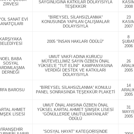
SAYGINLIĞINA KATKILAR DOLAYISIYLA
KASI
ZİRVESİ
TEŞEKKÜR
2008
"BİREYSEL SİLAHSIZLANMA"
23
YOL SANAT EVİ
KONUSUNDA YAPILAN ÇALIŞMALAR
KASI
SANATÇILARI
DOLAYISIYLA
2007
8
KARŞIYAKA
2005 "İNSAN HAKLARI ÖDÜLÜ"
ŞUBA
BELEDİYESİ
2006
UMUT VAKFI ADINA KURUCU
NOEL BABA
MÜTEVELLİMİZ SAYIN ÖZBEN ÖNAL
26
SOSYAL
YÜKSEL’E "TUT ELİNİ" KAMPANYASINA
ARALI
ARDIMLAŞMA
VERDİĞİ DESTEK VE KATKILARI
2005
DERNEĞİ
DOLAYISIYLA
14
“BİREYSEL SİLAHSIZLANMA” KONULU
RFA BAROSU
ARALI
PANEL SONRASINDA TEŞEKKÜR PLAKETİ
2005
UMUT ÖNAL ANISINA ÖZBEN ÖNAL
31
ARTAL AHMET
YÜKSEL KARTAL AHMET ŞİMŞEK LİSESİ
MAYI
İMŞEK LİSESİ
“GÖNÜLLERDE UNUTULMAYANLAR”
2005
ÖDÜLÜ
VİRANŞEHİR
”SOSYAL HAYAT” KATEGORİSİNDE
UPNEBİ SABIR
2004